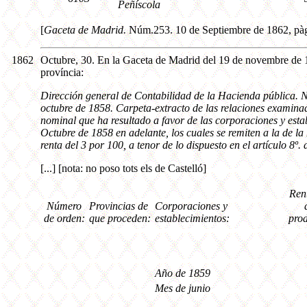
Peñíscola
[
Gaceta de Madrid.
Núm.253. 10 de Septiembre de 1862, pà
1862
Octubre, 30. En la Gaceta de Madrid del 19 de novembre de 18
província:
Dirección general de Contabilidad de la Hacienda pública. Nú
octubre de 1858. Carpeta-extracto de las relaciones examinad
nominal que ha resultado a favor de las corporaciones y esta
Octubre de 1858 en adelante, los cuales se remiten a la de la
renta del 3 por 100, a tenor de lo dispuesto en el artículo 8º. 
[...] [nota: no poso tots els de Castelló]
Rent
Número
Provincias de
Corporaciones y
de orden:
que proceden:
establecimientos:
prod
Año de 1859
Mes de junio