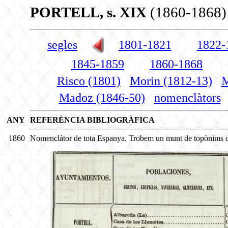
PORTELL, s. XIX
(1860-1868)
segles
1801-1821
1822-
1845-1859
1860-1868
Risco
(1801)
Morin
(1812-13)
M
Madoz
(1846-50)
nomenclàtors
ANY
REFERÈNCIA BIBLIOGRÀFICA
1860
Nomenclàtor de tota Espanya. Trobem un munt de topònims de