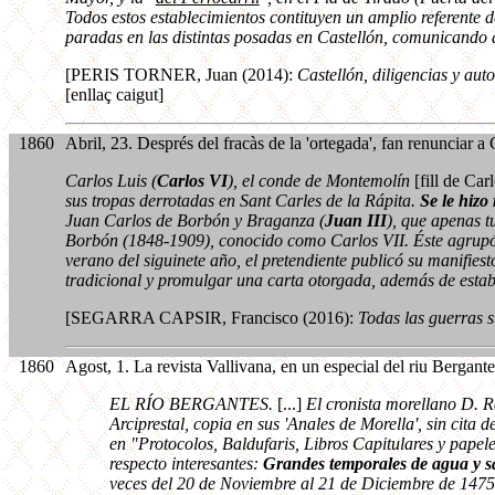
Todos estos establecimientos contituyen un amplio referente d
paradas en las distintas posadas en Castellón, comunicando a
[PERIS TORNER, Juan (2014):
Castellón, diligencias y aut
[enllaç caigut]
1860
Abril, 23. Després del fracàs de la 'ortegada', fan renunciar a 
Carlos Luis (
Carlos VI
), el conde de Montemolín
[fill de Car
sus tropas derrotadas en Sant Carles de la Rápita.
Se le hizo
Juan Carlos de Borbón y Braganza (
Juan III
), que apenas t
Borbón (1848-1909), conocido como Carlos VII. Éste agrupó a
verano del siguinete año, el pretendiente publicó su manifiest
tradicional y promulgar una carta otorgada, además de estab
[SEGARRA CAPSIR, Francisco (2016):
Todas las guerras s
1860
Agost, 1. La revista Vallivana, en un especial del riu Bergant
EL RÍO BERGANTES.
[...]
El cronista morellano D. R
Arciprestal, copia en sus 'Anales de Morella', sin cita 
en "Protocolos, Baldufaris, Libros Capitulares y papeles
respecto interesantes:
Grandes temporales de agua y sal
veces del 20 de Noviembre al 21 de Diciembre de 1475.