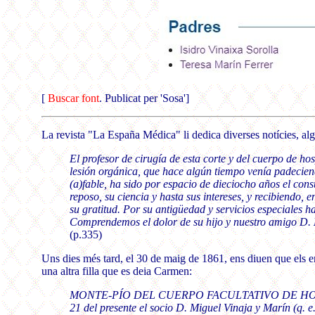
[
Buscar font
. Publicat per 'Sosa']
La revista "La España Médica" li dedica diverses notícies, a
El profesor de cirugía de esta corte y del cuerpo de ho
lesión orgánica, que hace algún tiempo venía padeciend
(a)fable, ha sido por espacio de dieciocho años el consu
reposo, su ciencia y hasta sus intereses, y recibiendo,
su gratitud. Por su antigüedad y servicios especiales h
Comprendemos el dolor de su hijo y nuestro amigo D.
(p.335)
Uns dies més tard, el 30 de maig de 1861, ens diuen que els en
una altra filla que es deia Carmen:
MONTE-PÍO DEL CUERPO FACULTATIVO DE HOSPI
21 del presente el socio D. Miguel Vinaja y Marín (q. e.