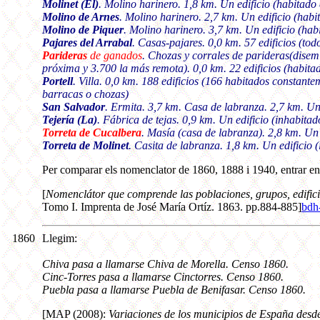
Molinet (El)
. Molino harinero. 1,8 km.
Un edificio (habitado
Molino de Arnes
.
Molino harinero. 2,7 km. Un edificio (habi
Molino de Piquer
.
Molino harinero. 3,7 km. Un edificio (hab
Pajares del Arrabal
. Casas-pajares. 0,0 km.
57 edificios (tod
Parideras
de ganados
. Chozas y corrales de parideras(disemi
próxima y 3.700 la más remota)
. 0,0 km. 22 edificios (habi
Portell
. Villa.
0,0 km. 188 edificios (166 habitados constantem
barracas o chozas)
San Salvador
. Ermita. 3,7 km.
Casa de labranza. 2,7 km. Un 
Tejería (La)
. Fábrica de tejas. 0,9 km.
Un edificio (inhabitad
Torreta de Cucalbera
. Masía (casa de labranza). 2,8 km.
Un 
Torreta de Molinet
.
Casita de labranza. 1,8 km. Un edificio (
Per comparar els nomenclator de 1860, 1888 i 1940, entrar en 
[
Nomenclátor que comprende las poblaciones, grupos, edificio
Tomo I. Imprenta de José María Ortíz. 1863. pp.884-885]
bdh
1860
Llegim:
Chiva pasa a llamarse Chiva de Morella. Censo 1860.
Cinc-Torres pasa a llamarse Cinctorres. Censo 1860.
Puebla pasa a llamarse Puebla de Benifasar. Censo 1860.
[MAP (2008):
Variaciones de los municipios de España desd