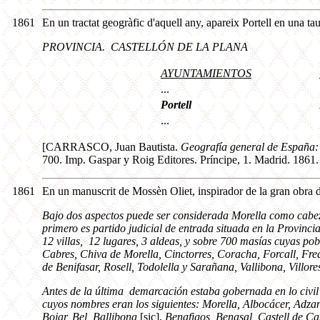
1861
En un tractat geogràfic d'aquell any, apareix Portell en una tau
PROVINCIA. CASTELLÓN DE LA PLANA
AYUNTAMIENTOS
...
Portell
...
[CARRASCO, Juan Bautista.
Geografía general de España:
700. Imp. Gaspar y Roig Editores. Príncipe, 1. Madrid. 1861
1861
En un manuscrit de Mossèn Oliet, inspirador de la gran obra 
Bajo dos aspectos puede ser considerada Morella como cabeza 
primero es partido judicial de entrada situada en la Provinci
12 villas, 12 lugares, 3 aldeas, y sobre 700 masías cuyas pobl
Cabres, Chiva de Morella, Cinctorres, Coracha, Forcall, Fre
de Benifasar, Rosell, Todolella y Sarañana, Vallibona, Villor
Antes de la última demarcación estaba gobernada en lo civil 
cuyos nombres eran los siguientes: Morella, Albocácer, Adzan
Bojar, Bel, Ballibona
[sic],
Benafigos, Benasal, Castell de Ca