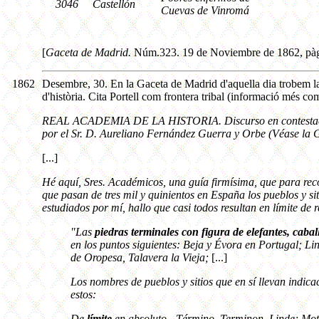
3046
Castellón
Cuevas de Vinromá
[
Gaceta de Madrid.
Núm.323. 19 de Noviembre de 1862, pàg
1862
Desembre, 30. En la Gaceta de Madrid d'aquella dia trobem la
d'història. Cita Portell com frontera tribal (informació més co
REAL ACADEMIA DE LA HISTORIA. Discurso en contestació
por el Sr. D. Aureliano Fernández Guerra y Orbe (Véase la 
[...]
Hé aquí, Sres. Académicos, una guía firmísima, que para reco
que pasan de tres mil y quinientos en España los pueblos y si
estudiados por mí, hallo que casi todos resultan en límite de 
"Las
piedras terminales con figura de elefantes, caball
en los puntos siguientes: Beja y Évora en Portugal; Li
de Oropesa, Talavera la Vieja;
[...]
Los nombres de pueblos y sitios que en sí llevan indic
estos:
De
límite
en absoluto.- Término, Terminon, Linde; Mot