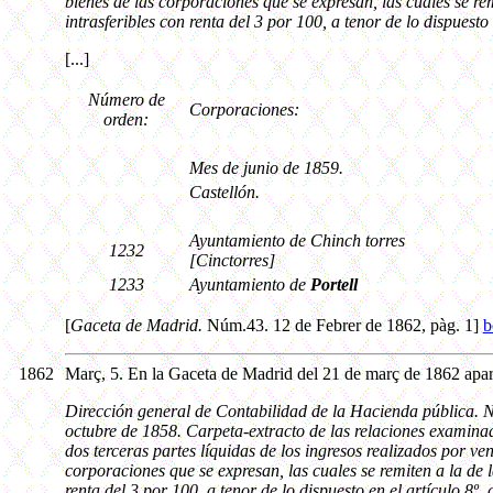
bienes de las corporaciones que se expresan, las cuales se re
intrasferibles con renta del 3 por 100, a tenor de lo dispuesto 
[...]
Número de
Corporaciones:
orden:
Mes de junio de 1859.
Castellón.
Ayuntamiento de Chinch torres
1232
[Cinctorres]
1233
Ayuntamiento de
Portell
[
Gaceta de Madrid.
Núm.43. 12 de Febrer de 1862, pàg. 1]
b
1862
Març, 5. En la Gaceta de Madrid del 21 de març de 1862 aparei
Dirección general de Contabilidad de la Hacienda pública. Nú
octubre de 1858. Carpeta-extracto de las relaciones examinad
dos terceras partes líquidas de los ingresos realizados por v
corporaciones que se expresan, las cuales se remiten a la de 
renta del 3 por 100, a tenor de lo dispuesto en el artículo 8º. 