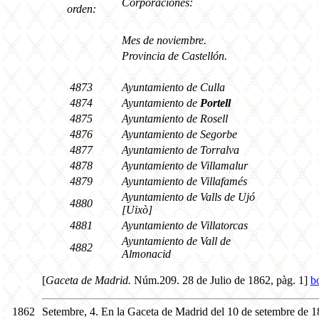
Corporaciones:
orden:
Mes de noviembre.
Provincia de Castellón.
4873
Ayuntamiento de Culla
4874
Ayuntamiento de
Portell
4875
Ayuntamiento de Rosell
4876
Ayuntamiento de Segorbe
4877
Ayuntamiento de Torralva
4878
Ayuntamiento de Villamalur
4879
Ayuntamiento de Villafamés
Ayuntamiento de Valls de Ujó
4880
[Uixò]
4881
Ayuntamiento de Villatorcas
Ayuntamiento de Vall de
4882
Almonacid
[
Gaceta de Madrid.
Núm.209. 28 de Julio de 1862, pàg. 1]
b
1862
Setembre, 4. En la Gaceta de Madrid del 10 de setembre de 18