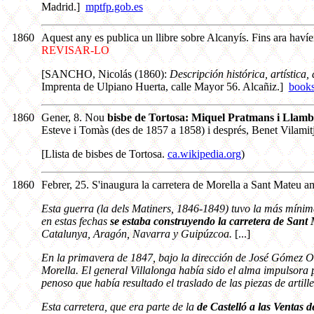
Madrid.]
mptfp.gob.es
1860
Aquest any es publica un llibre sobre Alcanyís. Fins ara havíe
REVISAR-LO
[SANCHO, Nicolás (1860):
Descripción histórica, artística,
Imprenta de Ulpiano Huerta, calle Mayor 56. Alcañiz.]
books
1860
Gener, 8. Nou
bisbe de Tortosa: Miquel Pratmans i Llamb
Esteve i Tomàs (des de 1857 a 1858) i després, Benet Vilamitj
[Llista de bisbes de Tortosa.
ca.wikipedia.org
)
1860
Febrer, 25. S'inaugura la carretera de Morella a Sant Mateu am
Esta guerra (la dels Matiners, 1846-1849) tuvo la más mínim
en estas fechas
se estaba construyendo la carretera de Sant
Catalunya, Aragón, Navarra y Guipúzcoa.
[...]
En la primavera de 1847, bajo la dirección de José Gómez Or
Morella. El general Villalonga había sido el alma impulsora p
penoso que había resultado el traslado de las piezas de artil
Esta carretera, que era parte de la
de Castelló a las Ventas 