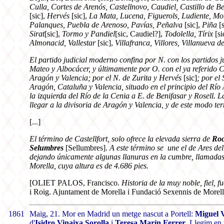
Culla, Cortes de Arenós, Castellnovo, Caudiel, Castillo de B
[sic],
Hervés
[sic],
La Mata, Lucena, Figuerols, Ludiente, Mon
Palanques, Puebla de Arenoso, Pavías, Peñalva
[sic],
Piña
[s
Sirat
[sic],
Tormo y Pandiel
[sic, Caudiel?],
Todolella, Tírix
[si
Almonacid, Vallestar
[sic],
Villafranca, Villores, Villanueva d
El partido judicial moderno confina por N. con los partidos j
Mateo y Albocácer, y últimamente por O. con el ya referido Cas
Aragón y Valencia; por el N. de Zurita y Hervés
[sic]
; por el
Aragón, Cataluña y Valencia, situado en el principio del Río 
la izquierda del Río de la Cenia a E. de Benifasar y Rosell. 
llegar a la divisoria de Aragón y Valencia, y de este modo te
[...]
El término de Castellfort, solo ofrece la elevada sierra de
Roc
Selumbres
[Sellumbres].
A este término se une el de Ares del
dejando únicamente algunas llanuras en la cumbre, llamadas e
Morella, cuya altura es de 4.686 pies.
[OLIET PALOS, Francisco.
Historia de la muy noble, fiel, f
i Roig. Ajuntament de Morella i Fundació Sexennis de Morella
1861
Maig, 21. Mor en Madrid un metge nascut a Portell:
Miguel 
d'
Isidro Vinaixa Sorolla
i
Teresa Marín Ferrer
. Llegim en