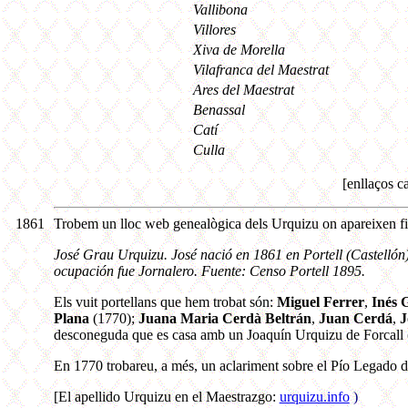
Vallibona
Villores
Xiva de Morella
Vilafranca del Maestrat
Ares del Maestrat
Benassal
Catí
Culla
[enllaços c
1861
Trobem un lloc web genealògica dels Urquizu on apareixen fins
José Grau Urquizu. José nació en 1861 en Portell (Castellón).
ocupación fue Jornalero. Fuente: Censo Portell 1895.
Els vuit portellans que hem trobat són:
Miguel Ferrer
,
Inés 
Plana
(1770);
Juana Maria Cerdà Beltrán
,
Juan Cerdá
,
J
desconeguda que es casa amb un Joaquín Urquizu de Forcall 
En 1770 trobareu, a més, un aclariment sobre el Pío Legado d
[El apellido Urquizu en el Maestrazgo:
urquizu.info
)