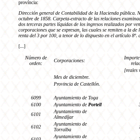
província:
Dirección general de Contabilidad de la Hacienda pública. Nú
octubre de 1858. Carpeta-extracto de las relaciones examinad
dos terceras partes líquidas de los ingresos realizados por v
corporaciones que se expresan, las cuales se remiten a la de 
renta del 3 por 100, a tenor de lo dispuesto en el artículo 8º. 
[...]
Número de
Importe
Corporaciones:
orden:
rela
[reales 
Mes de diciembre.
Provincia de Castellón.
6099
Ayuntamiento de Toga
6100
Ayuntamiento de
Portell
Ayuntamiento de
6101
Almedíjar
Ayuntamiento de
6102
Torralba
Ayuntamiento de
6103