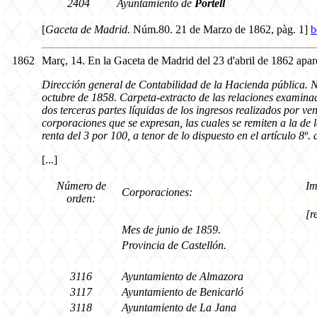
2404
Ayuntamiento de
Portell
[
Gaceta de Madrid.
Núm.80. 21 de Marzo de 1862, pàg. 1]
b
1862
Març, 14. En la Gaceta de Madrid del 23 d'abril de 1862 apare
Dirección general de Contabilidad de la Hacienda pública. Nú
octubre de 1858. Carpeta-extracto de las relaciones examinad
dos terceras partes líquidas de los ingresos realizados por v
corporaciones que se expresan, las cuales se remiten a la de 
renta del 3 por 100, a tenor de lo dispuesto en el artículo 8º. 
[...]
Número de
Im
Corporaciones:
orden:
[r
Mes de junio de 1859.
Provincia de Castellón.
3116
Ayuntamiento de Almazora
3117
Ayuntamiento de Benicarló
3118
Ayuntamiento de La Jana