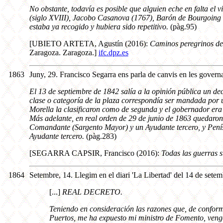
No obstante, todavía es posible que alguien eche en falta el 
(siglo XVIII), Jacobo Casanova (1767), Barón de Bourgoing (
estaba ya recogido y hubiera sido repetitivo.
(pàg.95)
[UBIETO ARTETA, Agustín (2016):
Caminos peregrinos de
Zaragoza. Zaragoza.]
ifc.dpz.es
1863
Juny, 29. Francisco Segarra ens parla de canvis en les governa
El 13 de septiembre de 1842 salía a la opinión pública un dec
clase o categoría de la plaza correspondía ser mandada por u
Morella la clasificaron como de segunda y el gobernador era 
Más adelante, en real orden de 29 de junio de 1863 quedaro
Comandante (Sargento Mayor) y un Ayudante tercero, y Pen
Ayudante tercero.
(pàg.283)
[SEGARRA CAPSIR, Francisco (2016):
Todas las guerras s
1864
Setembre, 14. Llegim en el diari 'La Libertad' del 14 de setem
[...]
REAL DECRETO.
Teniendo en consideración las razones que, de conform
Puertos, me ha expuesto mi ministro de Fomento, vengo