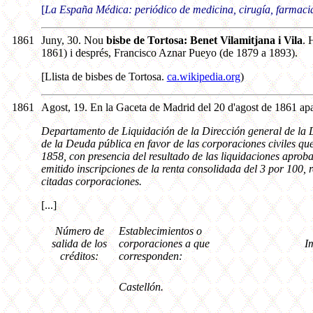
[
La España Médica: periódico de medicina, cirugía, farmacia 
1861
Juny, 30. Nou
bisbe de Tortosa: Benet Vilamitjana i Vila
. 
1861) i després, Francisco Aznar Pueyo (de 1879 a 1893).
[Llista de bisbes de Tortosa.
ca.wikipedia.org
)
1861
Agost, 19. En la Gaceta de Madrid del 20 d'agost de 1861 apar
Departamento de Liquidación de la Dirección general de la D
de la Deuda pública en favor de las corporaciones civiles qu
1858, con presencia del resultado de las liquidaciones aprob
emitido inscripciones de la renta consolidada del 3 por 100, r
citadas corporaciones.
[...]
Número de
Establecimientos o
salida de los
corporaciones a que
I
créditos:
corresponden:
Castellón.