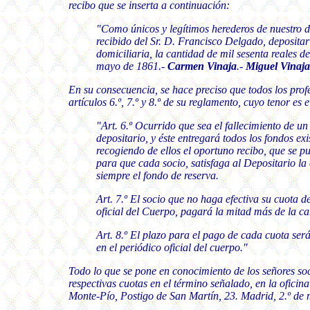
recibo que se inserta a continuación:
"Como únicos y legítimos herederos de nuestro di
recibido del Sr. D. Francisco Delgado, depositar
domiciliaria, la cantidad de mil sesenta reales 
mayo de 1861.-
Carmen Vinaja
.-
Miguel Vinaja
En su consecuencia, se hace preciso que todos los prof
artículos 6.º, 7.º y 8.º de su reglamento, cuyo tenor es e
"Art. 6.º Ocurrido que sea el fallecimiento de un
depositario, y éste entregará todos los fondos exi
recogiendo de ellos el oportuno recibo, que se pu
para que cada socio, satisfaga al Depositario la c
siempre el fondo de reserva.
Art. 7.º El socio que no haga efectiva su cuota d
oficial del Cuerpo, pagará la mitad más de la ca
Art. 8.º El plazo para el pago de cada cuota será
en el periódico oficial del cuerpo."
Todo lo que se pone en conocimiento de los señores soci
respectivas cuotas en el término señalado, en la ofici
Monte-Pío, Postigo de San Martín, 23. Madrid, 2.º de