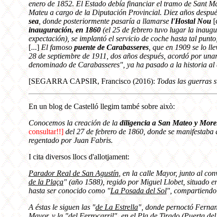
enero de 1852. El Estado debía financiar el tramo de Sant Mat
Mateu a cargo de la Diputación Provincial. Diez años despu
sea
, donde posteriormente pasaría a llamarse
l'Hostal Nou
[
inauguración, en 1860
(el 25 de febrero tuvo lugar la inaug
expectación), se implantó el servicio de coche hasta tal punto
[...]
El famoso
puente de Carabasseres
, que en 1909 se lo ll
28 de septiembre de 1911, dos años después, acordó por unan
denominado de Carabasseres", ya ha pasado a la historia al 
[SEGARRA CAPSIR, Francisco (2016):
Todas las guerras s
En un blog de Castelló llegim també sobre això:
Conocemos la creación de la
diligencia a San Mateo y More
consultar!!]
del 27 de febrero de 1860, donde se manifestaba 
regentado por Juan Fabris.
I cita diversos llocs d'allotjament:
Parador Real de San Agustín
, en la calle Mayor, junto al co
de la Plaça
" (año 1588), regido por Miguel Llobet, situado e
hasta ser conocido como "
La Posada del Sol
", compartiendo
A éstas le siguen las "
de La Estrella
", donde pernoctó Fernan
Mayor, y la "
del Ferrocarril
", en el Pla de Tirado (Puerta del 