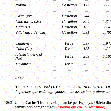
Portell
"
Castellon
173
606
...
...
...
...
...
Castellfort
"
Castellon
244
973
Cinc-torres [sic]
"
Castellon
324
1.31
Mata (La)
"
Castellon
165
664
Villafranca del Cid
"
Castellon
391
1.48
...
...
...
...
...
Cantavieja
"
Teruel
397
1.94
Cuba (La)
"
Teruel
135
489
Iglesuela del Cid
"
Teruel
289
1.18
(La)
Mirambel
"
Teruel
209
950
...
...
...
...
...
p.384
[LÓPEZ POLIN, José (1863):
DICCIONARIO ESTADÍSTICO 
de pueblos que están agregados, el de los vecinos y almas de 
1863
Un tal
Carlos Thomas
, viatja també per Espanya. Ubieto diu 
camins dels peregrinatges:
(esbrinar qui era i buscar llibre)