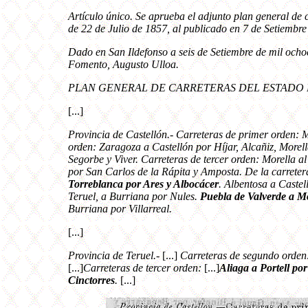
Artículo único. Se aprueba el adjunto plan general de c
de 22 de Julio de 1857, al publicado en 7 de Setiembre
Dado en San Ildefonso a seis de Setiembre de mil ochoc
Fomento, Augusto Ulloa.
PLAN GENERAL DE CARRETERAS DEL ESTADO P
[...]
Provincia de Castellón.- Carreteras de primer orden: 
orden: Zaragoza a Castellón por Híjar, Alcañiz, Morel
Segorbe y Viver. Carreteras de tercer orden: Morella al
por San Carlos de la Rápita y Amposta. De la carreter
Torreblanca por Ares y Albocácer
. Albentosa a Caste
Teruel, a Burriana por Nules.
Puebla de Valverde a M
Burriana por Villarreal.
[...]
Provincia de Teruel.-
[...]
Carreteras de segundo orden:
[...]
Carreteras de tercer orden:
[...]
Aliaga a Portell po
Cinctorres
.
[...]