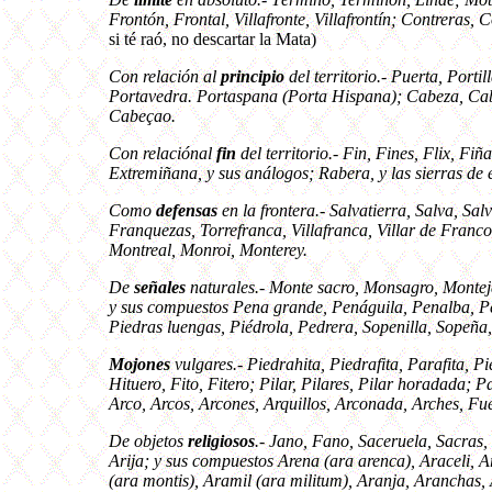
Frontón, Frontal, Villafronte, Villafrontín; Contreras,
si té raó, no descartar la Mata)
Con relación al
principio
del territorio.- Puerta, Portill
Portavedra. Portaspana (Porta Hispana); Cabeza, Cab
Cabeçao.
Con relaciónal
fin
del territorio.- Fin, Fines, Flix, Fi
Extremiñana, y sus análogos; Rabera, y las sierras de 
Como
defensas
en la frontera.- Salvatierra, Salva, S
Franquezas, Torrefranca, Villafranca, Villar de Franco
Montreal, Monroi, Monterey.
De
señales
naturales.- Monte sacro, Monsagro, Montej
y sus compuestos Pena grande, Penáguila, Penalba, P
Piedras luengas, Piédrola, Pedrera, Sopenilla, Sope
Mojones
vulgares.- Piedrahita, Piedrafita, Parafita, P
Hituero, Fito, Fitero; Pilar, Pilares, Pilar horadada
Arco, Arcos, Arcones, Arquillos, Arconada, Arches, Fu
De objetos
religiosos
.- Jano, Fano, Saceruela, Sacras, 
Arija; y sus compuestos Arena (ara arenca), Araceli,
(ara montis), Aramil (ara militum), Aranja, Aranchas,