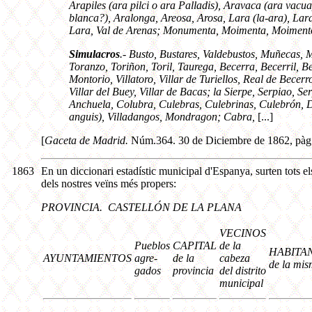
Arapiles (ara pilci o ara Palladis), Aravaca (ara vacua
blanca?), Aralonga, Areosa, Arosa, Lara (la-ara), La
Lara, Val de Arenas; Monumenta, Moimenta, Moiment
Simulacros
.- Busto, Bustares, Valdebustos, Muñecas, 
Toranzo, Toriñon, Toril, Taurega, Becerra, Becerril, B
Montorio, Villatoro, Villar de Turiellos, Real de Bece
Villar del Buey, Villar de Bacas; la Sierpe, Serpiao, S
Anchuela, Colubra, Culebras, Culebrinas, Culebrón,
anguis), Villadangos, Mondragon; Cabra,
[...]
[
Gaceta de Madrid.
Núm.364. 30 de Diciembre de 1862, pàg
1863
En un diccionari estadístic municipal d'Espanya, surten tots el
dels nostres veïns més propers:
PROVINCIA. CASTELLÓN DE LA PLANA
VECINOS
Pueblos
CAPITAL
de la
HABITA
AYUNTAMIENTOS
agre-
de la
cabeza
de la mis
gados
provincia
del distrito
municipal
...
...
...
...
...