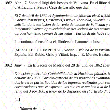
1862
Abril, 7. Sobre el litigi dels boscos de Vallivana. En el llibr
d’Agricultura, Pesca i Caça de Castelló que diu:
El 7 de abril de 1862 el Ayuntamiento de Morella elevó a S.M.
Cabres, Palanques, Castellfort, Ortells, Todolella, Villores, C
solicitando la exclusión de la venta del monte de Vallivana
inmemorial vienen aprovechándose sus vecinos de sus pastos y
aprovechamiento común de sus leñas y pastos desde hace sigl
I a continuació ens dóna els llinders de l’anomenat bosc.
[MIRALLES DE IMPERIAL, Adolfo.
Crónica de la Provinc
España
. Ed. Rubio, Grilo y Vitturi. Imp. J. E. Morete. Beatas
1862
Juny, 7. En la Gaceta de Madrid del 28 de juliol de 1862 apare
Dirección general de Contabilidad de la Hacienda pública. Nú
octubre de 1858. Carpeta-extracto de las relaciones examinad
dos terceras partes líquidas de los ingresos realizados por v
corporaciones que se expresan, las cuales se remiten a la de 
renta del 3 por 100, a tenor de lo dispuesto en el artículo 8º. 
[...]
Número de