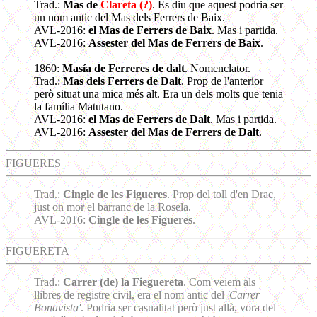
Trad.:
Mas de
Clareta (?)
. Es diu que aquest podria ser
un nom antic del Mas dels Ferrers de Baix.
AVL-2016:
el Mas de Ferrers de Baix
. Mas i partida.
AVL-2016:
Assester del Mas de Ferrers de Baix
.
1860:
Masía de Ferreres de dalt
. Nomenclator.
Trad.:
Mas dels Ferrers de Dalt
. Prop de l'anterior
però situat una mica més alt. Era un dels molts que tenia
la família Matutano.
AVL-2016:
el Mas de Ferrers de Dalt
. Mas i partida.
AVL-2016:
Assester del Mas de Ferrers de Dalt
.
FIGUERES
Trad.:
Cingle de les Figueres
. Prop del toll d'en Drac,
just on mor el barranc de la Rosela.
AVL-2016:
Cingle de les Figueres
.
FIGUERETA
Trad.:
Carrer (de) la Fieguereta
. Com veiem als
llibres de registre civil, era el nom antic del
'Carrer
Bonavista'
. Podria ser casualitat però just allà, vora del