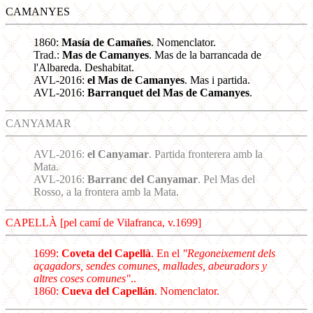
CAMANYES
1860:
Masía de Camañes
. Nomenclator.
Trad.:
Mas de Camanyes
. Mas de la barrancada de
l'Albareda. Deshabitat.
AVL-2016:
el Mas de Camanyes
. Mas i partida.
AVL-2016:
Barranquet del Mas de Camanyes
.
CANYAMAR
AVL-2016:
el Canyamar
. Partida fronterera amb la
Mata.
AVL-2016:
Barranc del Canyamar
. Pel Mas del
Rosso, a la frontera amb la Mata.
CAPELLÀ [pel camí de Vilafranca, v.1699]
1699:
Coveta del Capellà
. En el
"Regoneixement dels
açagadors, sendes comunes, mallades, abeuradors y
altres coses comunes"
..
1860:
Cueva del Capellán
. Nomenclator.