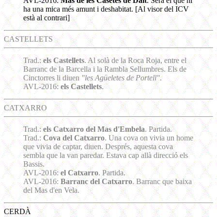
AVL-2016:
Mas de les Casetes de Dalt
. Serà el que hi
ha una mica més amunt i deshabitat. [Al visor del ICV
està al contrari]
CASTELLETS
Trad.:
els Castellets
. Al solà de la Roca Roja, entre el
Barranc de la Barcella i la Rambla Sellumbres. Els de
Cinctorres li diuen
"les Agüeletes de Portell"
.
AVL-2016:
els Castellets
.
CATXARRO
Trad.:
els Catxarro del Mas d'Embela
. Partida.
Trad.:
Cova del Catxarro
. Una cova on vivia un home
que vivia de captar, diuen. Després, aquesta cova
sembla que la van paredar. Estava cap allà direcció els
Bassis.
AVL-2016:
el Catxarro
. Partida.
AVL-2016:
Barranc del Catxarro
. Barranc que baixa
del Mas d'en Vela.
CERDÀ