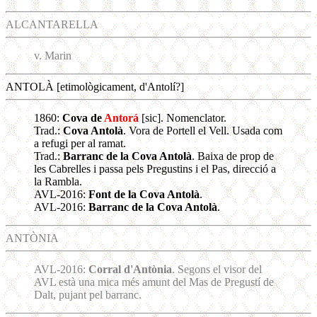
ALCANTARELLA
v. Marin
ANTOLÀ [etimològicament, d'Antolí?]
1860:
Cova de
Antorá
[sic]. Nomenclator.
Trad.:
Cova Antolà
. Vora de Portell el Vell. Usada com
a refugi per al ramat.
Trad.:
Barranc de la Cova Antolà
. Baixa de prop de
les Cabrelles i passa pels Pregustins i el Pas, direcció a
la Rambla.
AVL-2016:
Font de la Cova Antolà
.
AVL-2016:
Barranc de la Cova Antolà
.
ANTÒNIA
AVL-2016:
Corral d'Antònia
. Segons el visor del
AVL està una mica més amunt del Mas de Pregustí de
Dalt, pujant pel barranc.