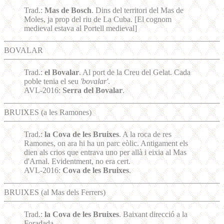
Trad.:
Mas de Bosch
. Dins del territori del Mas de
Moles, ja prop del riu de La Cuba. [El cognom
medieval estava al Portell medieval]
BOVALAR
Trad.:
el Bovalar
. Al port de la Creu del Gelat. Cada
poble tenia el seu
'bovalar'
.
AVL-2016:
Serra del Bovalar
.
BRUIXES (a les Ramones)
Trad.:
la Cova de les Bruixes
. A la roca de res
Ramones, on ara hi ha un parc eòlic. Antigament els
dien als crios que entrava uno per allà i eixia al Mas
d'Arnal. Evidentment, no era cert.
AVL-2016:
Cova de les Bruixes
.
BRUIXES (al Mas dels Ferrers)
Trad.:
la Cova de les Bruixes
. Baixant direcció a la
Foradada.