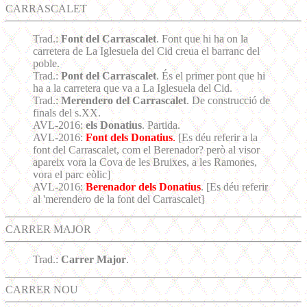
CARRASCALET
Trad.:
Font del Carrascalet
. Font que hi ha on la
carretera de La Iglesuela del Cid creua el barranc del
poble.
Trad.:
Pont del Carrascalet
. És el primer pont que hi
ha a la carretera que va a La Iglesuela del Cid.
Trad.:
Merendero del Carrascalet
. De construcció de
finals del s.XX.
AVL-2016:
els Donatius
. Partida.
AVL-2016:
Font dels Donatius
.
[Es déu referir a la
font del Carrascalet, com el Berenador? però al visor
apareix vora la Cova de les Bruixes, a les Ramones,
vora el parc eòlic]
AVL-2016:
Berenador dels Donatius
. [Es déu referir
al 'merendero de la font del Carrascalet]
CARRER MAJOR
Trad.:
Carrer Major
.
CARRER NOU