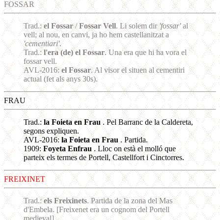
FOSSAR
Trad.:
el Fossar
/
Fossar Vell
. Li solem dir
'fossar'
al
vell; al nou, en canvi, ja ho hem castellanitzat a
'cementiari'
.
Trad.:
l'era (de) el Fossar
. Una era que hi ha vora el
fossar vell.
AVL-2016:
el Fossar
. Al visor el situen al cementiri
actual (fet als anys 30s).
FRAU
Trad.:
la Foieta en Frau
. Pel Barranc de la Caldereta,
segons expliquen.
AVL-2016:
la Foieta en Frau
. Partida.
1909:
Foyeta Enfrau
. Lloc on està el molló que
parteix els termes de Portell, Castellfort i Cinctorres.
FREIXINET
Trad.:
els Freixinets
. Partida de la zona del Mas
d'Embela. [Freixenet era un cognom del Portell
medieval]