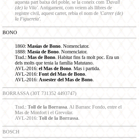
aquesta part baixa del poble, se la coneix com
'Davall
(de) la Vila'
. Antigament, com veiem als llibres de
registre civil, aquest carrer, rebia el nom de
'Carrer (de)
la Figuereta'
.
BONO
1860:
Masías de Bono
. Nomenclator.
1888:
Masía de Bono
. Nomenclator.
Trad.:
Mas de Bono
. Habitat fins fa molt poc. Era un
dels molts que tenia la família Matutano.
AVL-2016:
el Mas de Bono
. Mas i partida.
AVL-2016:
Font del Mas de Bono
.
AVL-2016:
Assester del Mas de Bono
.
BORRASSA (30T 731352 4493747)
Trad.:
Toll de la Borrassa
. Al Barranc Fondo, entre el
Mas de Monfort i el Grevolar.
AVL-2016:
Toll de la Borrassa
.
BOSCH