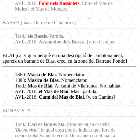
AVL-2016:
Font dels Bassiolets
. Entre el Mas de
Moles i el Mas de Monges.
BASSIS [mas al terme de Cinctorres]
Trad.:
els Bassis
. Partida.
AVL-2016:
Assagador dels Bassis
. [v. en Camins]
BLAI [cal vigilar perquè en una descripció de l'amolonament,
apareix un barranc de Blas, crec, en la zona del Barranc Fondo]
1860:
Masía de Blas
. Nomenclator.
1888:
Masico de Blas
. Nomenclator.
Trad.:
Mas de Blai
. Al camí de Vilafranca. No habitat.
AVL-2016:
el Mas de Blai
. Mas i partida.
AVL-2016:
Camí del Mas de Blai
. [v. en Camins]
BONAVISTA
Trad.:
Carrer Bonavista
. Pronunciat en castellà
'Buenavista'
, la qual cosa podria indicar que fora de
creació relativament recent. De manera no oficial, a