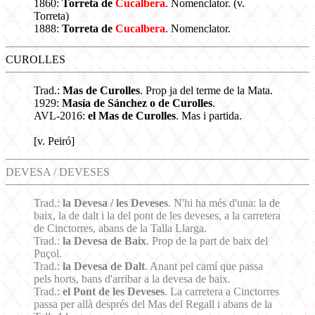
1860:
Torreta de
Cucalbera
. Nomenclator. (v.
Torreta)
1888:
Torreta de
Cucalbera
. Nomenclator.
CUROLLES
Trad.:
Mas de Curolles
. Prop ja del terme de la Mata.
1929:
Masía de Sánchez o de Curolles
.
AVL-2016:
el Mas de Curolles
. Mas i partida.
[v. Peiró]
DEVESA / DEVESES
Trad.:
la Devesa / les Deveses
. N'hi ha més d'una: la de
baix, la de dalt i la del pont de les deveses, a la carretera
de Cinctorres, abans de la Talla Llarga.
Trad.:
la Devesa de Baix
. Prop de la part de baix del
Puçol.
Trad.:
la Devesa de Dalt
. Anant pel camí que passa
pels horts, bans d'arribar a la devesa de baix.
Trad.:
el Pont de les Deveses
. La carretera a Cinctorres
passa per allà després del Mas del Regall i abans de la