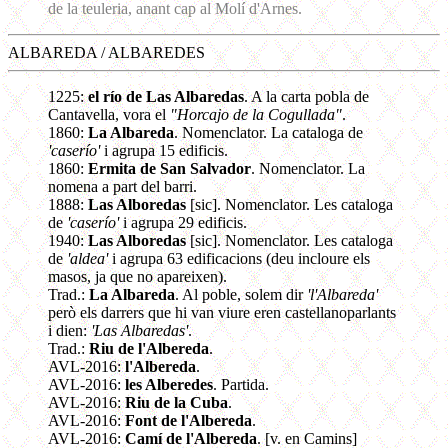
de la teuleria, anant cap al Molí d'Arnes.
ALBAREDA / ALBAREDES
1225:
el río de Las Albaredas
. A la carta pobla de
Cantavella, vora el
"Horcajo de la Cogullada"
.
1860:
La Albareda
. Nomenclator. La cataloga de
'caserío'
i agrupa 15 edificis.
1860:
Ermita de San Salvador
. Nomenclator. La
nomena a part del barri.
1888:
Las Alboredas
[sic]. Nomenclator. Les cataloga
de
'caserío'
i agrupa 29 edificis.
1940:
Las Alboredas
[sic]. Nomenclator. Les cataloga
de
'aldea'
i agrupa 63 edificacions (deu incloure els
masos, ja que no apareixen).
Trad.:
La Albareda
. Al poble, solem dir
'l'Albareda'
però els darrers que hi van viure eren castellanoparlants
i dien:
'Las Albaredas'
.
Trad.:
Riu de l'Albereda
.
AVL-2016:
l'Albereda
.
AVL-2016:
les Alberedes
. Partida.
AVL-2016:
Riu de la Cuba
.
AVL-2016:
Font de l'Albereda
.
AVL-2016:
Camí de l'Albereda
. [v. en Camins]