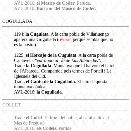
AVL-2016:
el Masico de Coder
. Partida.
AVL-2016:
Barranc del Masico de Coder
.
COGULLADA
1194:
la Cugulata
. A la carta pobla de Villarluengo
apareix una Gogullada (
revisar
, perquè sembla que no
és la nostra).
1225:
el Horcajo de la Cugulata
. A la carta pobla de
Cantavella
"entrando al río de Las Albaredas"
.
Trad.:
la Cogullada
. Muntanya que hi ha vora el barri
de l'Albareda. Compartida pels termes de Portell i La
Iglesuela del Cid.
Trad.:
el Canto de la Cogullada
. El cim d'aquesta
muntanya cònica.
AVL-2016:
la Cogullada
.
COLLET
Trad.:
el Collet
. Enfront del poble, al camí antic del
Mas de Pregustí.
AVL-2016:
els Collets
. Partida.