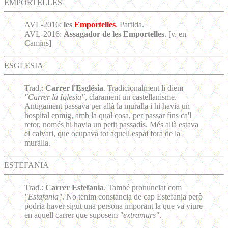
EMPORTELLES
AVL-2016:
les
Emportelles
. Partida.
AVL-2016:
Assagador de les Emportelles
. [v. en
Camins]
ESGLESIA
Trad.:
Carrer l'Església
. Tradicionalment li diem
"Carrer la Iglesia"
, clarament un castellanisme.
Antigament passava per allà la muralla i hi havia un
hospital enmig, amb la qual cosa, per passar fins ca'l
retor, només hi havia un petit passadís. Més allà estava
el calvari, que ocupava tot aquell espai fora de la
muralla.
ESTEFANIA
Trad.:
Carrer Estefania
. També pronunciat com
"Estafania"
. No tenim constancia de cap Estefania però
podria haver sigut una persona imporant la que va viure
en aquell carrer que suposem
"extramurs"
.