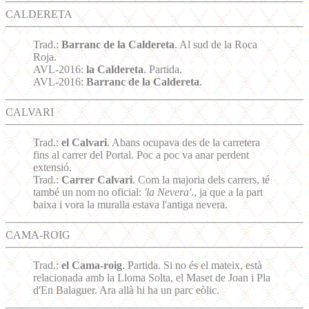
CALDERETA
Trad.:
Barranc de la Caldereta
. Al sud de la Roca
Roja.
AVL-2016:
la Caldereta
. Partida.
AVL-2016:
Barranc de la Caldereta
.
CALVARI
Trad.:
el Calvari
. Abans ocupava des de la carretera
fins al carrer del Portal. Poc a poc va anar perdent
extensió.
Trad.:
Carrer Calvari
. Com la majoria dels carrers, té
també un nom no oficial:
'la Nevera'
., ja que a la part
baixa i vora la muralla estava l'antiga nevera.
CAMA-ROIG
Trad.:
el Cama-roig
. Partida. Si no és el mateix, està
relacionada amb la Lloma Solta, el Maset de Joan i Pla
d'En Balaguer. Ara allà hi ha un parc eòlic.