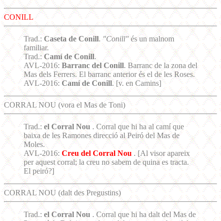
CONILL
Trad.:
Caseta de Conill
.
"Conill"
és un malnom
familiar.
Trad.:
Camí de Conill
.
AVL-2016:
Barranc del Conill
. Barranc de la zona del
Mas dels Ferrers. El barranc anterior és el de les Roses.
AVL-2016:
Camí de Conill
. [v. en Camins]
CORRAL NOU (vora el Mas de Toni)
Trad.:
el Corral Nou
. Corral que hi ha al camí que
baixa de les Ramones direcció al Peiró del Mas de
Moles.
AVL-2016:
Creu del Corral Nou
. [Al visor apareix
per aquest corral; la creu no sabem de quina es tracta.
El peiró?]
CORRAL NOU (dalt des Pregustins)
Trad.:
el Corral Nou
. Corral que hi ha dalt del Mas de