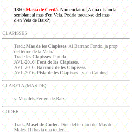
1860:
Masía de Cerdá
. Nomenclator. [A una distància
semblant al mas d'en Vela. Podria tractar-se del mas
d'en Vela de Baix?)
CLAPISSES
Trad.:
Mas de les Clapisses
. Al Barranc Fondo, ja prop
del terme de la Mata.
Trad.:
les Clapisses
. Partida.
AVL-2016:
Font de les Clapisses
.
AVL-2016:
Barranc de les Clapisses
.
AVL-2016:
Pista de les Clapisses
. [v. en Camins]
CLARETA (MAS DE)
v. Mas dels Ferrers de Baix
CODER
Trad.:
Maset de Coder
. Dins del territori del Mas de
Moles. Hi havia una teuleria.