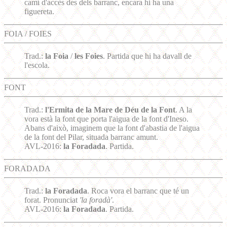
camí d'accès des dels barranc, encara hi ha una
figuereta.
FOIA / FOIES
Trad.:
la Foia
/
les Foies
. Partida que hi ha davall de
l'escola.
FONT
Trad.:
l'Ermita de la Mare de Déu de la Font
. A la
vora està la font que porta l'aigua de la font d'Ineso.
Abans d'això, imaginem que la font d'abastia de l'aigua
de la font del Pilar, situada barranc amunt.
AVL-2016:
la Foradada
. Partida.
FORADADA
Trad.:
la Foradada
. Roca vora el barranc que té un
forat. Pronunciat
'la foradà'
.
AVL-2016:
la Foradada
. Partida.