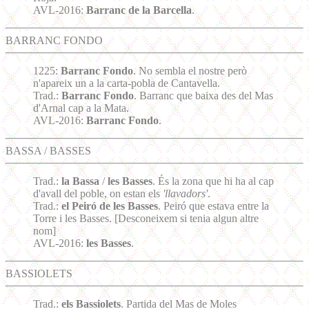
AVL-2016:
Barranc de la Barcella
.
BARRANC FONDO
1225:
Barranc Fondo
. No sembla el nostre però
n'apareix un a la carta-pobla de Cantavella.
Trad.:
Barranc Fondo
. Barranc que baixa des del Mas
d'Arnal cap a la Mata.
AVL-2016:
Barranc Fondo
.
BASSA / BASSES
Trad.:
la Bassa
/
les Basses
. És la zona que hi ha al cap
d'avall del poble, on estan els
'llavadors'
.
Trad.:
el Peiró de les Basses
. Peiró que estava entre la
Torre i les Basses. [Desconeixem si tenia algun altre
nom]
AVL-2016:
les Basses
.
BASSIOLETS
Trad.:
els Bassiolets
. Partida del Mas de Moles