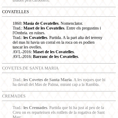
usades pels carboners.
COVATELLES
1860:
Masía de Covatelles
. Nomenclator.
Trad.:
Maset de les Covatelles
. Entre els pregustins i
l'Ombria. en ruïnes.
Trad.:
les Covatelles
. Partida. A la part alta del terreny
del mas hi havia un corral en la roca on es podien
tancar les ovelles.
AVL-2016:
Maset de les Covatelles
.
AVL-2016:
Barranc de les Covatelles
.
COVETES DE SANTA MARIA
Trad.:
les Covetes de Santa Maria
. A les roques que hi
ha davall del Mas de Palma, mirant cap a la Rambla.
CREMADES
Trad.:
les Cremades
. Partida que hi ha just al peu de la
Creu on es reparteixen els rotllets de la rogativa de Sant
Marc.