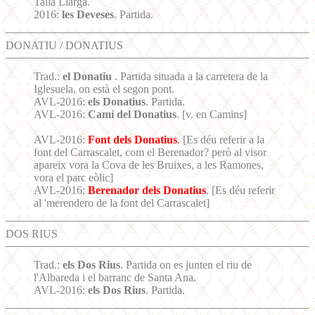
Talla Llarga.
2016:
les Deveses
. Partida.
DONATIU / DONATIUS
Trad.:
el Donatiu
. Partida situada a la carretera de la
Iglesuela, on està el segon pont.
AVL-2016:
els Donatius
. Partida.
AVL-2016:
Camí del Donatius
. [v. en Camins]
AVL-2016:
Font dels Donatius
.
[Es déu referir a la
font del Carrascalet, com el Berenador? però al visor
apareix vora la Cova de les Bruixes, a les Ramones,
vora el parc eòlic]
AVL-2016:
Berenador dels Donatius
. [Es déu referir
al 'merendero de la font del Carrascalet]
DOS RIUS
Trad.:
els Dos Rius
. Partida on es junten el riu de
l'Albareda i el barranc de Santa Ana.
AVL-2016:
els Dos Rius
. Partida.