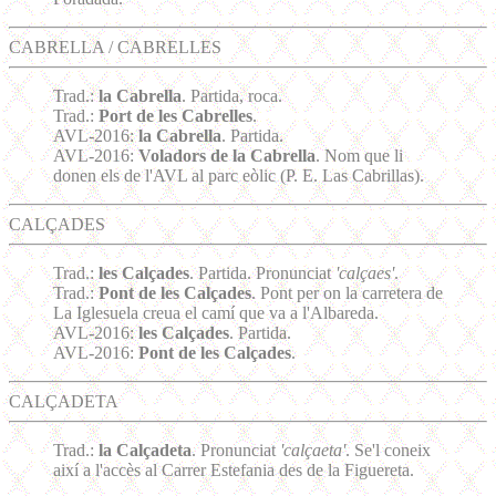
CABRELLA / CABRELLES
Trad.:
la Cabrella
. Partida, roca.
Trad.:
Port de les Cabrelles
.
AVL-2016:
la Cabrella
. Partida.
AVL-2016:
Voladors de la Cabrella
. Nom que li
donen els de l'AVL al parc eòlic (P. E. Las Cabrillas).
CALÇADES
Trad.:
les Calçades
. Partida. Pronunciat
'calçaes'
.
Trad.:
Pont de les Calçades
. Pont per on la carretera de
La Iglesuela creua el camí que va a l'Albareda.
AVL-2016:
les Calçades
. Partida.
AVL-2016:
Pont de les Calçades
.
CALÇADETA
Trad.:
la Calçadeta
. Pronunciat
'calçaeta'
. Se'l coneix
així a l'accès al Carrer Estefania des de la Figuereta.