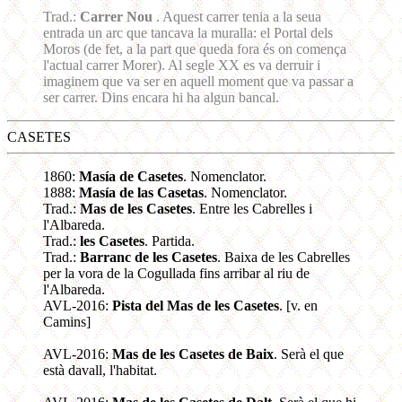
Trad.:
Carrer Nou
. Aquest carrer tenia a la seua
entrada un arc que tancava la muralla: el Portal dels
Moros (de fet, a la part que queda fora és on comença
l'actual carrer Morer). Al segle XX es va derruir i
imaginem que va ser en aquell moment que va passar a
ser carrer. Dins encara hi ha algun bancal.
CASETES
1860:
Masía de Casetes
. Nomenclator.
1888:
Masía de las Casetas
. Nomenclator.
Trad.:
Mas de les Casetes
. Entre les Cabrelles i
l'Albareda.
Trad.:
les Casetes
. Partida.
Trad.:
Barranc de les Casetes
. Baixa de les Cabrelles
per la vora de la Cogullada fins arribar al riu de
l'Albareda.
AVL-2016:
Pista del Mas de les Casetes
. [v. en
Camins]
AVL-2016:
Mas de les Casetes de Baix
. Serà el que
està davall, l'habitat.