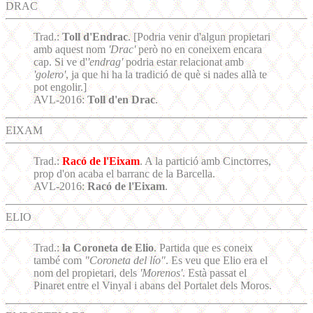
DRAC
Trad.:
Toll d'Endrac
. [Podria venir d'algun propietari
amb aquest nom
'Drac'
però no en coneixem encara
cap. Si ve d'
'endrag'
podria estar relacionat amb
'golero'
, ja que hi ha la tradició de què si nades allà te
pot engolir.]
AVL-2016:
Toll d'en Drac
.
EIXAM
Trad.:
Racó de l'Eixam
. A la partició amb Cinctorres,
prop d'on acaba el barranc de la Barcella.
AVL-2016:
Racó de l'Eixam
.
ELIO
Trad.:
la Coroneta de Elio
. Partida que es coneix
també com
"Coroneta del lío"
. Es veu que Elio era el
nom del propietari, dels
'Morenos'
. Està passat el
Pinaret entre el Vinyal i abans del Portalet dels Moros.