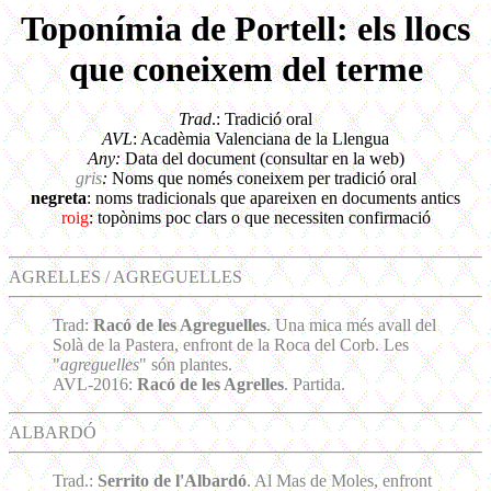
Toponímia de Portell: els llocs
que coneixem del terme
Trad
.: Tradició oral
AVL
: Acadèmia Valenciana de la Llengua
Any:
Data del document (consultar en la web)
gris
:
Noms que només coneixem per tradició oral
negreta
: noms tradicionals que apareixen en documents antics
roig
: topònims poc clars o que necessiten confirmació
AGRELLES / AGREGUELLES
Trad:
Racó de les Agreguelles
. Una mica més avall del
Solà de la Pastera, enfront de la Roca del Corb. Les
"
agreguelles
" són plantes.
AVL-2016:
Racó de les Agrelles
. Partida.
ALBARDÓ
Trad.:
Serrito de l'Albardó
. Al Mas de Moles, enfront