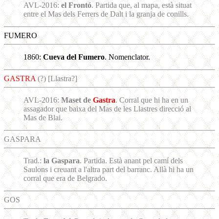
AVL-2016:
el Frontó
. Partida que, al mapa, està situat
entre el Mas dels Ferrers de Dalt i la granja de conills.
FUMERO
1860:
Cueva del Fumero
. Nomenclator.
GASTRA
(?) [Llastra?]
AVL-2016:
Maset de
Gastra
. Corral que hi ha en un
assagador que baixa del Mas de les Llastres direcció al
Mas de Blai.
GASPARA
Trad.:
la Gaspara
. Partida. Està anant pel camí dels
Saulons i creuant a l'altra part del barranc. Allà hi ha un
corral que era de Belgrado.
GOS