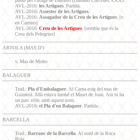
passa per l'artiga de Damaso (Damaso Carceller, s.XX).
AVL-2016:
les Artigues
. Partida.
AVL-2016:
Assester de les Artigues
.
AVL-2016:
Assagador de la Creu de les Artigues
. [v.
en Camins]
AVL-2016:
Creu de les Artigues
. [sembla que és la
Creu dels Pelegrins]
ARTOLA (MAS D')
v. Mas de Moles
BALAGUER
Trad.:
Pla d'Embalaguer
. Al Cama-roig del mas de
Guimerà. Allà estava també el Maset de Joan. Ara hi ha
un parc eòlic amb aquest nom.
AVL-2016:
el Pla d'en Balaguer
. Partida.
BARCELLA
Trad.:
Barranc de la Barcella
. Al nord de la Roca
Roja.